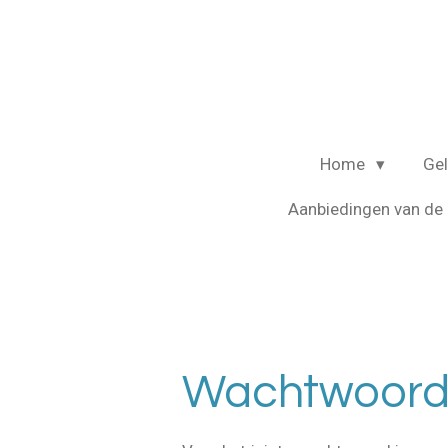
Ga
direct
naar
de
hoofdinhoud
Home
Ge
Aanbiedingen van d
Wachtwoord 