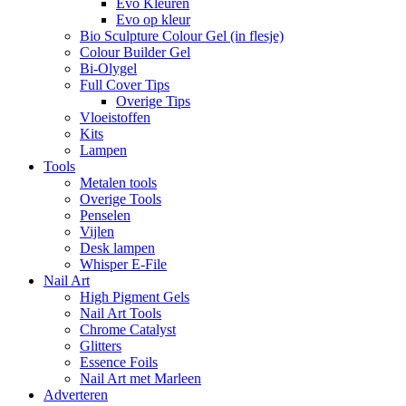
Evo Kleuren
Evo op kleur
Bio Sculpture Colour Gel (in flesje)
Colour Builder Gel
Bi-Olygel
Full Cover Tips
Overige Tips
Vloeistoffen
Kits
Lampen
Tools
Metalen tools
Overige Tools
Penselen
Vijlen
Desk lampen
Whisper E-File
Nail Art
High Pigment Gels
Nail Art Tools
Chrome Catalyst
Glitters
Essence Foils
Nail Art met Marleen
Adverteren