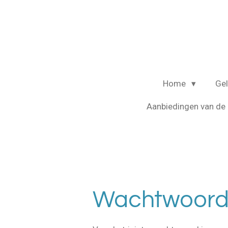
Ga
direct
naar
de
hoofdinhoud
Home
Ge
Aanbiedingen van d
Wachtwoord 