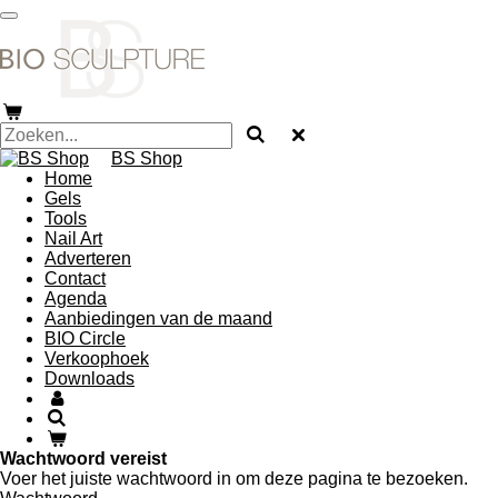
Ga
direct
naar
de
hoofdinhoud
BS Shop
Home
Gels
Tools
Nail Art
Adverteren
Contact
Agenda
Aanbiedingen van de maand
BIO Circle
Verkoophoek
Downloads
Wachtwoord vereist
Voer het juiste wachtwoord in om deze pagina te bezoeken.