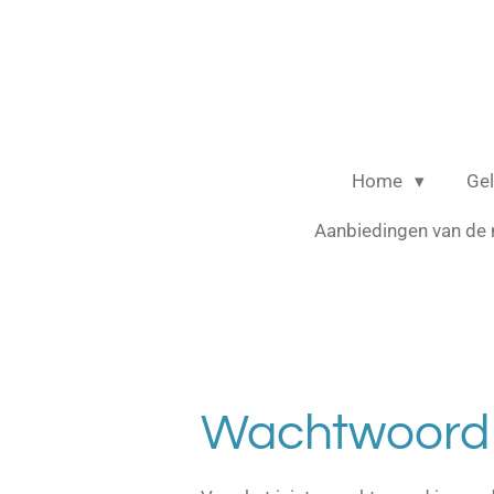
Ga
direct
naar
de
hoofdinhoud
Home
Ge
Aanbiedingen van de
Wachtwoord 