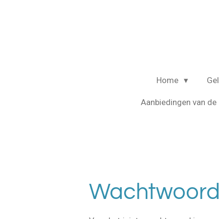
Ga
direct
naar
de
hoofdinhoud
Home
Ge
Aanbiedingen van d
Wachtwoord 